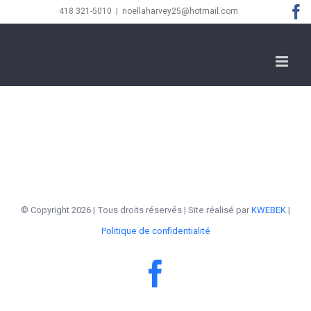
Skip
F
418 321-5010
|
noellaharvey25@hotmail.com
to
content
© Copyright
2026 | Tous droits réservés | Site réalisé par
KWEBEK
|
Politique de confidentialité
Facebook