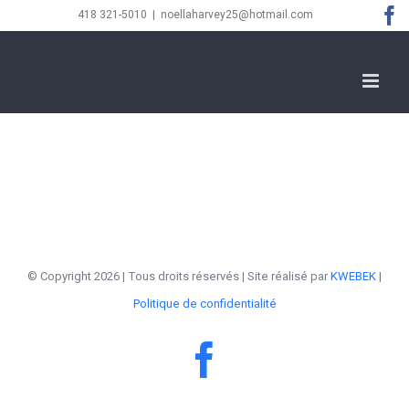
Skip
F
418 321-5010
|
noellaharvey25@hotmail.com
to
content
© Copyright
2026 | Tous droits réservés | Site réalisé par
KWEBEK
|
Politique de confidentialité
Facebook