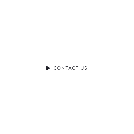
Talk?
DO YOU HAVE A BIG IDEA WE CAN
HELP WITH?
CONTACT US