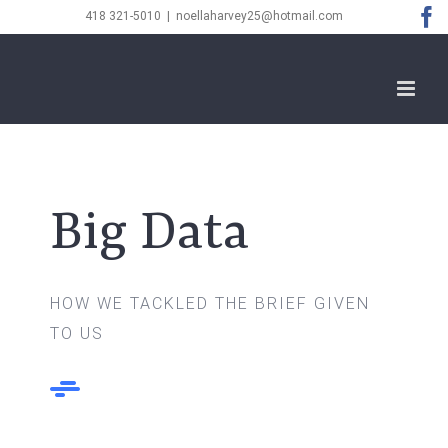
Skip
F
418 321-5010
|
noellaharvey25@hotmail.com
to
content
Big Data
HOW WE TACKLED THE BRIEF GIVEN
TO US